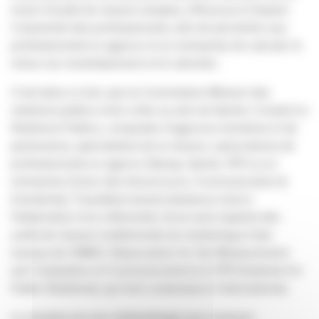
munir d’outils de mesure simples, efficaces et faisant
l’unanimité des professionnels, afin de permettre aux
professionnels en agence et en entreprise de calculer le
retour sur investissement et le valoriser.
C’est dans ce but, que la Commission Mesure des
relations publics s’est créée au sein de Syntec Conseil en
Relations Publics, composée d’agences membres et de
partenaires, spécialistes de la mesure, associations de
professionnels en agence (Synap, Syntec RP) ou en
entreprise (Union des Annonceurs, Communication &
Entreprise). Travaillant durant plusieurs mois à
l’élaboration d’un référentiel, ils se sont inspirés des
outils de mesure traditionnels du marketing et des
travaux de l’AMEC (Association for the Measurement
and Evaluation of Communication) et l’IPR (Institute for
Public Relations), qui font consensus à l’international.
Le résultat est une méthodologie pour mesurer