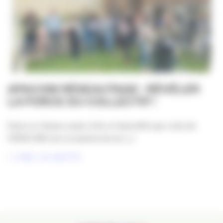
APACOM RÉSEAUTAGE : RÉVÉLER
LA FORCE DU COLLECTIF !
Dans un réseau aussi riche et diversifié que celui de
l’APACOM, les occasions de se [...]
LIRE LA SUITE