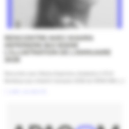
RENCONTRE AVEC KHAIRA
DEPERIERS QUI SIGNE
L’ILLUSTRATION DE L’ANNUAIRE
2026
Rencontre avec Khaira Deperiers, étudiante à l'ECV
Bordeaux qui a illustré l'annuaire 2026 de l'APACOM, [...]
LIRE LA SUITE