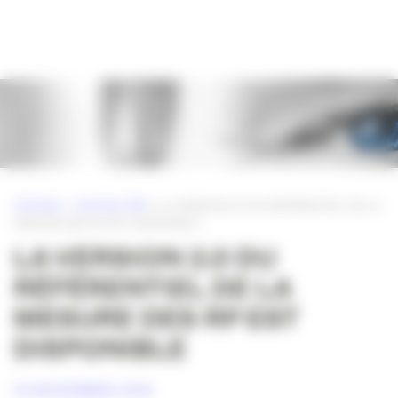
Panneau de gestion des cookies
ACCUEIL
»
ACTUALITÉS
»
LA VERSION 2.0 DU RÉFÉRENTIEL DE LA
MESURE DES RP EST DISPONIBLE
LA VERSION 2.0 DU
RÉFÉRENTIEL DE LA
MESURE DES RP EST
DISPONIBLE
10 NOVEMBRE 2016