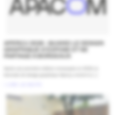
APERÇU 2026 : QUAND LE DESIGN
GRAPHIQUE S’EXPOSE ET SE
PARTAGE À BORDEAUX
Après une première édition remarquée en 2024, la
biennale de design graphique Aperçu revient à [...]
LIRE LA SUITE