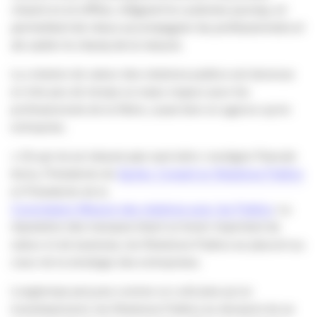
mixant on et offline, intégrant le customer journey, et
permettant de mieux accompagner les professionnels et
de cadrer le champ de la mesure.
La création de valeur des relations publics est devenue
en très peu de temps un enjeu majeur pour les
professionnels de la filière, aussi bien en agence qu’en
entreprise.
« Ce qui ne se mesure pas vaut zéro »
souligne Pascale
Azria, Présidente de
Syntec Conseil en Relations Publics
et Présidente de la
Commission Mesure des relations avec les Publics
. La
réputation des marques étant un levier important de
valeur et de business, les Relations Publics se placent au
cœur de la stratégie des entreprises.
Longtemps perçues comme un coût plus qu’un
investissement, les Relations Publics se devaient de se