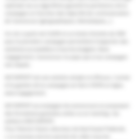
optimisé via un algorithme garantit la pertinence de la
campagne en fonction des objectifs de communication
de l’annonceur (géographiques, thématiques,…)
Un clic à partir de 0.60€ et un ticket d’entrée de 30€
pour la première campagne permettent d’apporter des
solutions accessibles à tous les budgets. Sans
engagement, l’annonceur ne paye que si sa campagne
est cliquée.
AD’EXPERT est une solution simple et efficace. L’achat
et la gestion de la campagne se fait à 100% en ligne,
sans engagement.
AD’EXPERT accompagne les annonceurs en proposant
des formations gratuites online ou en meeting : les
ateliers d’AD’EXPERT.
Pour Patrick Claret, directeur de Sud Ouest Publicité,
« ce nouveau service permet de cibler tous les