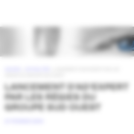
Panneau de gestion des cookies
ACCUEIL
»
ACTUALITÉS
»
LANCEMENT D’AD’EXPERT PAR LES
RÉGIES DU GROUPE SUD OUEST
LANCEMENT D’AD’EXPERT
PAR LES RÉGIES DU
GROUPE SUD OUEST
27 FÉVRIER 2014