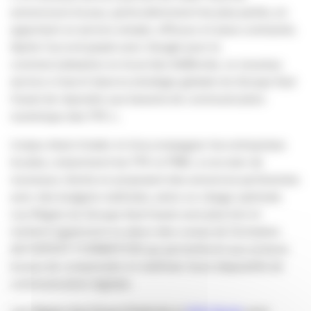
annonceurs locaux, particulièrement les plus petits, en
apportant un service simple, efficace et sans contrainte.
Après l’accord passé avec Google pour la
commercialisation en local des AdWords, ce nouveau
service s’inscrit dans la stratégie globale du Groupe Sud
Ouest de répondre aux besoins de communication
numérique des TPE ».
L’enjeu étant d’aider et d’accompagner les entreprises
locales, notamment les TPE et PME, à recruter de
nouveaux clients en proposant des annonces pertinentes
avec des budgets maîtrisés, selon un cibage optimisé.
Les Régies du Groupe Sud Ouest vont plus loin et
mettent également en place des cursus de formation
AD’EXPERT FORMATION qui permettront aux acteurs
locaux de comprendre et maîtriser leurs dispositifs de
communication digitale.