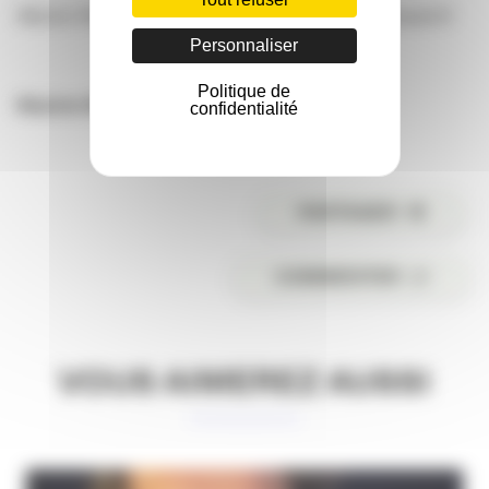
Marion Parot – 05.35.31.29.80 – m.parot@sudouest.fr
Personnaliser
Politique de
Maxime Mézy
confidentialité
PARTAGER
COMMENTER
VOUS AIMEREZ AUSSI