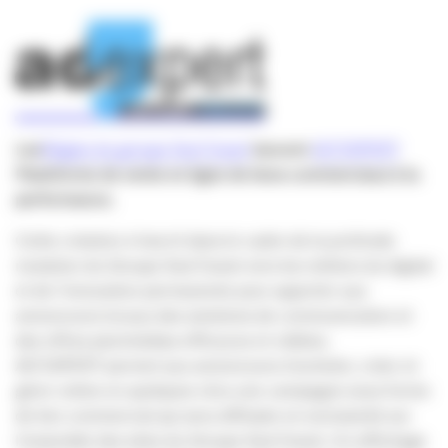
Les
Régies du groupe Sud Ouest
lancent
AD’EXPERT
Plateforme de vente en ligne de liens commerciaux à la
performance.
Cette création s’inscrit dans le cadre de la profonde
mutation du Groupe Sud Ouest vers les métiers du digital
et de l’innovation permanente pour apporter aux
annonceurs locaux des solutions de communication et
des offres plurimédias efficaces et ciblées.
AD’EXPERT permet aux annonceurs d’acheter, créer et
gérer online en quelques clics une campagne sous forme
de lien commercial qui sera diffusée en exclusivité sur
l’ensemble des sites du Groupe Sud Ouest. Un affichage