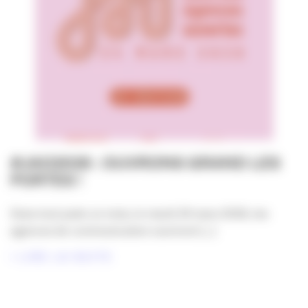
#JAO2026 : OUVRONS GRAND LES
PORTES !
Dans tout juste un mois, le mardi 24 mars 2026, les
agences de communication ouvriront [...]
LIRE LA SUITE