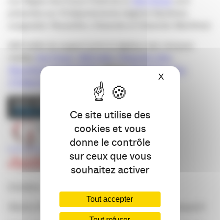
Les Régies Sud Ouest Publicité et
Midi Media
sont
présentes sur 14 départements
(régions Aquitaine,
Languedoc-Roussillon, Charente et Charente-Maritime).
GSO édite les support print et digitaux des marques
médias
Sud Ouest
,
Midi Libre
,
Charente Libre
,
République des Pyrénées
, l’Éclair,
Dordogne Libre
,
X
Masquer le ba
L’Indépendant
et
Centre
Presse
.
Ce site utilise des
cookies et vous
donne le contrôle
sur ceux que vous
souhaitez activer
Contatcs :
Tout accepter
Patrick Claret – 05.35.31.27.00 – p.claret@sudouest.fr
Tout refuser