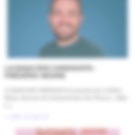
LA SAGA DES CANDIDATS :
FRÉDÉRIC MOINE
LA SAGA DES CANDIDATS se poursuit avec Frédéric
Moine, directeur de l’événementiel chez Placéco… Mais
[...]
LIRE LA SUITE