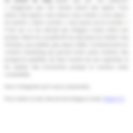
un article de blog
plutôt que par une publicité.
« Imaginons que vos clients soient des lapins. Pour
attirer des lapins, vous devez vous mettre à leur place :
ils veulent « vibrer carotte », tout savoir sur la carotte. »
C’est sur ce ton décalé que Grégory Coste mène son
propos. Selon lui, la publicité du web peut se révéler trop
intrusive, peu subtile, pas assez ciblée. Contrairement au
content marketing qui permet entre autre d’attirer des
prospects qualifiés, de faire montre de son expertise et
de réaliser des économies puisque le contenu reste
consultable.
Voici l’infograhie qu’il nous a présentée.
Pour visiter le site internet de Grégory Coste
cliquez ici
.