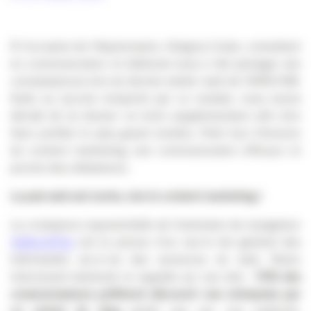
À l’occasion de l’Aquiversaire, Grégory Coste, consultant
en communication et éditiorial nous a fait partager ses
connaissances lors du dernier atelier web de l’APACOM.
Suite au succès remporté par ce module, nous avons
décidé de lui donner un écho supplémentaire afin d’en
faire profiter le plus grand nombre. Petit tour d’horizon
du content marketing, une communication efficace et
proche des utilisateurs.
La pub web est morte, vive le content marketing !
La croissance exponentielle de l’extension de navigateur
AdblockPlus
est la preuve d’un ras-le bol général des
internautes vis-à-vis des annonces du web. Notre
intervenant bénévole le rappelle sur son site :
70% des
consommateurs préfèrent découvrir une entreprise par