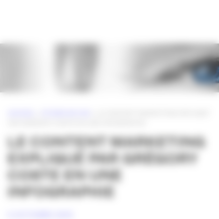
Panneau de gestion des cookies
ACCUEIL
»
ETUDES DE CAS
»
LE CONTENT MARKETING EXPLIQUÉ
PAR GRÉGORY COSTE EN UNE INFOGRAPHIE
LE CONTENT MARKETING
EXPLIQUÉ PAR GRÉGORY
COSTE EN UNE
INFOGRAPHIE
5 OCTOBRE 2015