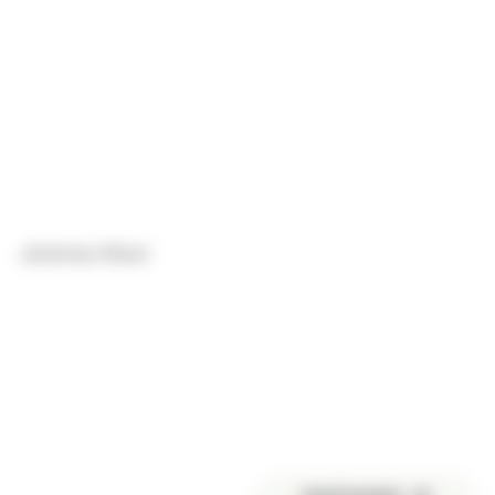
Jérômine Pénet