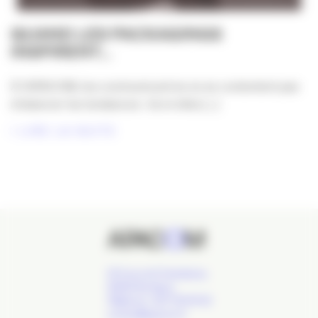
QUAND LES PACKAGINGS
INSPIRENT…
À l’APACOM, les communicant·es ne se contentent pas
d’observer les tendances : ils et elles [...]
LIRE LA SUITE
24 Cours de l'Intendance,
33000 Bordeaux
Téléphone : 09 77 93 40 32
contact@apacom.fr