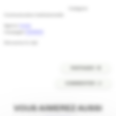
Catégorie
Communication Institutionnelle
Agence
Inoxia
Campagne
DARWIN
Découvrez le clip!
PARTAGER
COMMENTER
VOUS AIMEREZ AUSSI