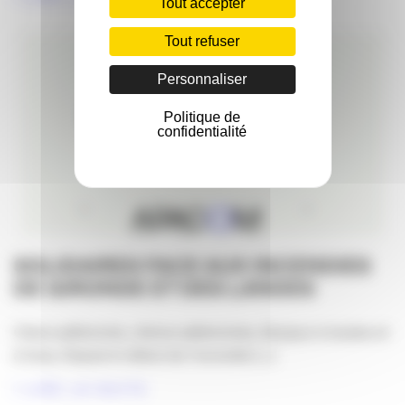
Tout accepter
Tout refuser
Personnaliser
Politique de
confidentialité
SOLIDAIRES FACE AUX INCENDIES
DE GIRONDE ET DES LANDES
Chers adhérents, chères adhérentes, Bonjour à toutes et
à tous, Depuis le début de l’incendie [...]
LIRE LA SUITE