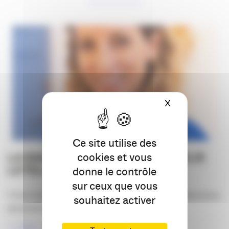
X
Masquer le ba
Ce site utilise des
LA SAGA DES CANDIDATS : EMILIE
cookies et vous
LETELLIER
donne le contrôle
sur ceux que vous
C’est Emilie Letellier, fondatrice de Libellule Productions,
souhaitez activer
qui prend la suite de la LA SAGA [...]
LIRE LA SUITE