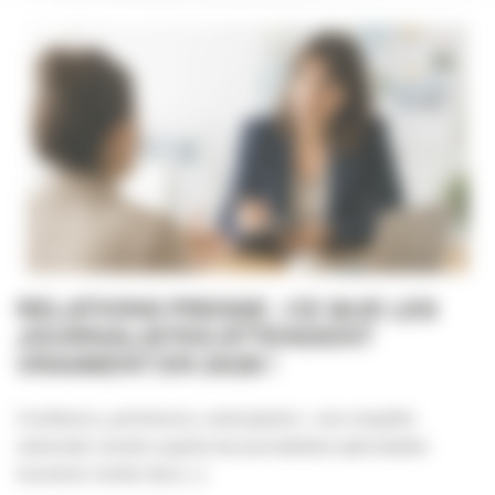
RELATIONS PRESSE : CE QUE LES
JOURNALISTES ATTENDENT
VRAIMENT EN 2026 !
Confiance, pertinence, anticipation : une enquête
nationale menée auprès de journalistes spécialisés
tourisme révèle des [...]