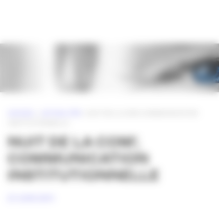
Panneau de gestion des cookies
ACCUEIL
»
ACTUALITÉS
»
NUIT DE LA COM’, COMMUNICATION
INSTITUTIONNELLE
NUIT DE LA COM’,
COMMUNICATION
INSTITUTIONNELLE
27 JUIN 2011