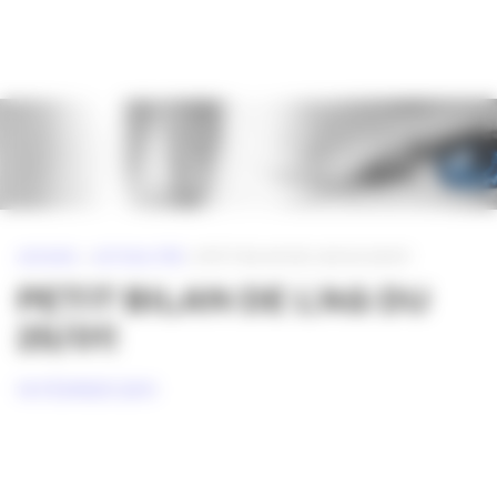
Panneau de gestion des cookies
ACCUEIL
»
ACTUALITÉS
»
PETIT BILAN DE L’AG DU 25/01!
PETIT BILAN DE L’AG DU
25/01!
14 FÉVRIER 2011