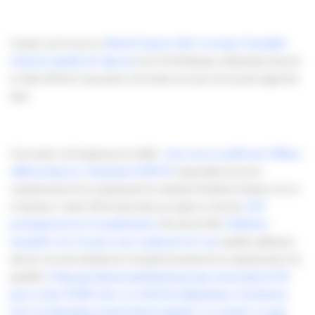
Comme vous le savez, le
Mardi 25 janvier 2011 s’est tenue l’Assemblée
Générale annuelle de l’Apacom
à la CCI de Bordeaux, fraîchement rénovée.
Le bilan 2010 de l’association a été rendu avec pour cela un petit rappel des
faits!
Cette année a été marqué par un chiffre :
nous avons accueilli notre 500ème
adhérent Apacom : Emmanuel GAIOTTI
, responsable du service
communication de la communauté de communes Fumélois-Lémance en Lot-
et-Garonne. L’année 2010 restera dans nos esprits et celui des
1328
participants de nos 23 manifestations
. Du côté du Web,
l’Infolettre
mensuelle a été crée pour rester au plus près de vous,
membres adhérents,
afin de vous tenir informés de l’actualité du monde de la communication. En
parallèle,
le blog qui alimenté quotidiennement qui a fourni plus de 250
posts et attiré 36 000 visites
.
Les 18/20 des Indépendants s’enrichissent
d’un vote thématique mensuel afin de répondre à vos attentes
.
La page