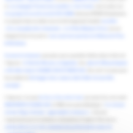
et
a accompagné 10 nouveaux membres
.
Com’ Avenir
a mis en place son
1er groupe de travail sectoriel ISO 26000
initié par AFNOR Normalisation
et a proposé dans un même souci de développement durable
un atelier
« Eco-conception des événements ».
Les Petits Déjeuner Presse
ont eux
changé de lieu d’accueil et
vous reçoivent à présent à la Maison de l’Eau
de Bordeaux
.
Un nouvel événement
a pris place pour sa première édition dans le décor de
l’Apacom :
la Nuit des Réseaux en Aquitaine.
Avec
plus de 300 participants
et 40 clubs réunis le MARDI 1ER FEVRIER 2011
elle a été l’occasion pour
bon nombre de
développer leurs contacts afin d’allier de nouvelles
synergies
.
L’Apacom c’est aussi
les Face à Face de la Com’
qui auront lieu cette année
MERCREDI 16 MARS 2011
à l’ISEG avec pour thématique «
Les réseaux
sociaux, blogs et forums : opportunités et menaces »
. Cela sera
l’opportunité pour les étudiants et demandeurs d’emploi d’être mis en
relation directe avec des communicants professionnels autour de