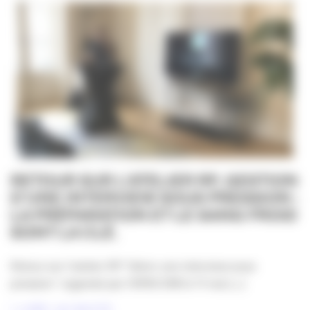
RETOUR SUR L’ATELIER RP, GESTION
D’UNE INTERVIEW SOUS PRESSION :
LA PRÉPARATION ET LE SANG FROID
SONT LA CLÉ.
Retour sur l’atelier RP “Gérer une interview sous
pression” organisé par l’APACOM le 11 mai [...]
LIRE LA SUITE