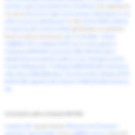
Facebook a quant à elle franchi la barre des 400 fans!
Cela a également été
l’occasion de
découvrir le rapport moral ainsi que le bilan financier avant
d’élire les nouveaux administrateurs
. En effet,
Karine OUDOT, fondatrice
de l’agence Kordd a été élue Présidente
(précédemment vice-présidente).
Seront à ses côtés au sein du bureau,
deux vice-présidents : Chantal
CARRERE-CUNY et Guillaume PETIT
,
une secrétaire générale et
Frédérique ALBERTONI et un trésorier, Didier RIGAUD.
Quatre
administrateurs ont rejoint les membres en cours du mandat au sein du
Conseil d’Administration : Frédérique ALBERTONI (CHU de Bordeaux)
réélue, Maryse BERNARD (Agence Citron Pressé) élue, Guillaume PETIT
(EFAP ICART Aquitaine) réélu et Béatrice VENDEAUD (ISEG Bordeaux)
élue.
Concernant les outils et événements APACOM :
L’annuaire 2011
regroupe désormais
418 inscrits soit 279 structures
sixième
représentées
.
Apacom Emploi
a ouvert sa
session
en octobre 2010