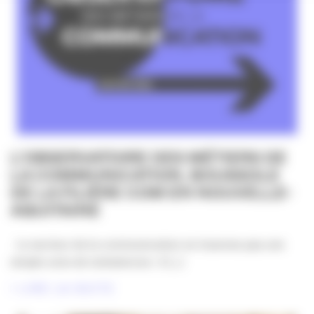
L’OBSERVATOIRE DES MÉTIERS DE
LA COMMUNICATION, BOUSSOLE
DE LA FILIÈRE COM EN NOUVELLE-
AQUITAINE
Le secteur de la communication ne traverse pas une
simple zone de turbulences : il [...]
LIRE LA SUITE