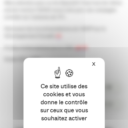
Mais attention pour un tel dispositif il faut tout de même
prévoir environ 15000 euros nets pour une campagne
achetée sur l’antenne de TF1.
Retrouvez les recommandations de l’ARPP sur le
Développement Durable
ici
Et plus d’informations sur le CNC
par là
Elodie ROLLAND.
X
Masquer le ba
Ce site utilise des
PARTAGER
cookies et vous
donne le contrôle
COMMENTER
sur ceux que vous
souhaitez activer