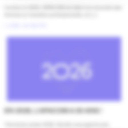
Comme en 2025, l’APACOM est allée à la rencontre des
femmes en transition professionnelle, en [...]
LIRE LA SUITE
EN 2026, L’APACOM A 30 ANS !
Très bonne année 2026 ! Qu’elle vous apporte joie,