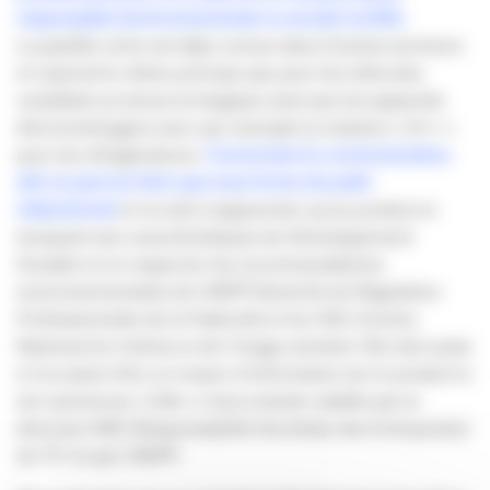
responsable (environnemental ou social) certifié.
La pastille verte est déjà connue dans d’autres secteurs
et reprend le même principe que pour les véhicules
candidats au bonus écologique ainsi que les appareils
électroménagers avec par exemple la notation « A++ »
pour les réfrigérateurs.
Concernant la communication,
elle ne peut se faire que sous forme de publi-
rédactionnel
et ne doit s’apparenter qu’au produit en
évoquant ses caractéristiques de Développement
Durable et en respecter les recommandations
environnementales de l’ARPP (Autorité de Régulation
Professionnelle de la Publicité) et du CNC (Centre
National du Cinéma et de l’image animée). Elle doit aussi
à l’occasion être un moyen d’information sur le produit et
son annonceur. Celle-ci sera ensuite validée par la
direction RSE (Responsabilité Sociétale des Entreprises)
de TF1 et par l’ARPP.