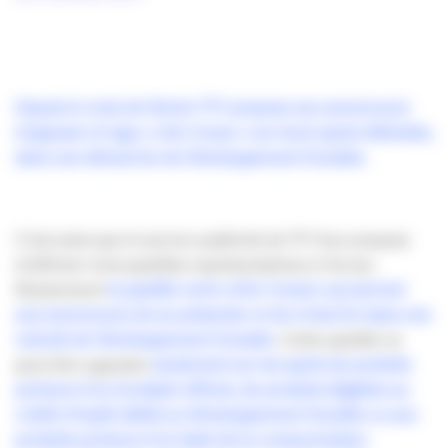
Depuis le mois de février TF1 propose aux annonceurs
d’apposer le logo « Info Conso » sur leurs spots télévisés,
dans une démarche de Développement Durable.
C’est ainsi que le service publicité de TF1 leur propose
d’afficher trois pastilles représentatives à l’écran.
Notamment
la pastille verte «Info Conso» qui permet
aux annonceurs de se présenter et de s’inscrire dans une
volonté de Développement Durable
. Cette pastille ne
peut être apposée
seulement sur les spots de produits
porteurs d’un écolabel officiel, de produits éligibles au
crédit d’impôt dédié au Développement Durable ou aux
produits porteurs d’un label de la consommation