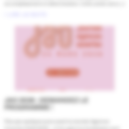
accomplissement et détermination. Cette année sera [...]
LIRE LA SUITE
JAO 2026 : DEMANDEZ LE
PROGRAMME !
Plus que quelques jours avant la Journée Agences
Ouvertes #JAO2026… et les agences bordelaises sont