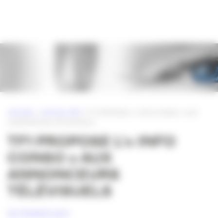
Panneau de gestion des cookies
ACCUEIL
»
ACTUALITÉS
»
TF1 PROPOSE L’« INFO CONSO » AUX
ANNONCEURS TÉLÉVISUELS
TF1 PROPOSE L’« INFO
CONSO » AUX
ANNONCEURS
TÉLÉVISUELS
18 FÉVRIER 2011