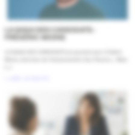
LA SAGA DES CANDIDATS :
FRÉDÉRIC MOINE
LA SAGA DES CANDIDATS se poursuit avec Frédéric
Moine, directeur de l’événementiel chez Placéco… Mais
[...]
LIRE LA SUITE