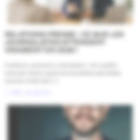
RELATIONS PRESSE : CE QUE LES
JOURNALISTES ATTENDENT
VRAIMENT EN 2026 !
Confiance, pertinence, anticipation : une enquête
nationale menée auprès de journalistes spécialisés
tourisme révèle des [...]
LIRE LA SUITE