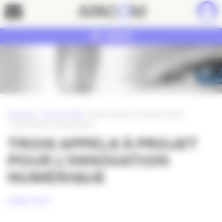
Panneau de gestion des cookies
Contact
MENU
ACCUEIL
»
ACTUALITÉS
»
TROIS APPELS À PROJET POUR
L’INNOVATION NUMÉRIQUE
TROIS APPELS À PROJET
POUR L’INNOVATION
NUMÉRIQUE
8 MAI 2013