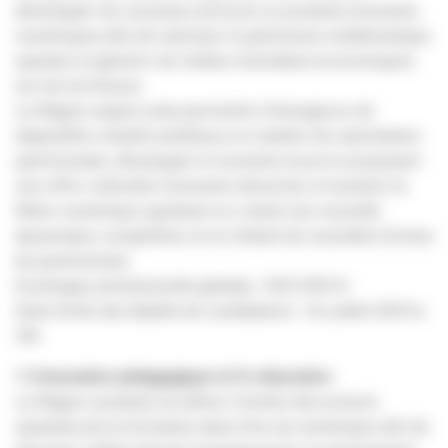
développer de nouveaux services ou produits innovants
numériques afin de valoriser le patrimoine emblématique
aquitain et générer de réelles retombées économiques
sur les territoires.
La Région espère ainsi permettre l’émergence de
dispositifs créatifs ambitieux en matière de valorisation
patrimoniale, développer le tourisme local en proposant
une offre culturelle innovante attractive et soutenir la
filière numérique aquitaine en créant une nouvelle
dynamique compétitive et en initiant de nouvelles formes
de partenariats.
Enveloppe prévisionnelle globale : 550 000 €
Date limite des dépôts de candidature : 1er juillet 2013 à
12h
•
L’innovation pédagogique et l’e-éducation
La Région souhaite accélérer l’entrée des acteurs
aquitains de la formation dans l’ère du numérique afin de