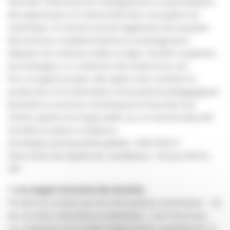
favoriser l’efficacité de l’enseignement, la participation
des apprenants, et l’attractivité des cours grâce au
numérique. Ce dernier permet également de proposer
des services complémentaires en prolongement :
disposer de contenus ciblés en ligne, faciliter la gestion,
les échanges, co-construire des ressources, etc.
Par cet appel à projet, elle espère donc soutenir la
production et la valorisation d’innovations pédagogiques
(produits ou services numériques) et favoriser leur
entrée auprès d’un large public sur un marché éducatif
mondial en pleine croissance.
Enveloppe prévisionnelle globale : 500 000 €
Date limite des dépôts de candidature : 22 juin 2013 à
12h
•
Les usages innovants des données
Partant du constat que les informations numériques – de
plus en plus collectées et exploitées – sont devenues
une ressource et un enjeu majeur de la compétitivité, la