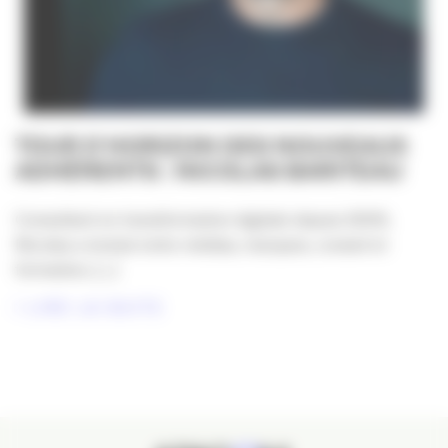
TOUR D’HORIZON DES NOUVEAUX
ADHÉRENTS : NICOLAS BARITEAU
Consultant en transformation digitale depuis 2009,
Nicolas a évolué entre médias, marques, conseil et
formation, [...]
LIRE LA SUITE