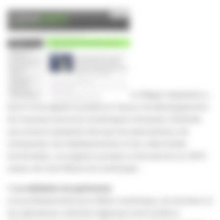
La Région Aquitaine a
lancé trois appels à projets en faveur du développement
de nouveaux services numériques innovants. Destinés
aux acteurs aquitains tels que les associations, les
entreprises, les établissements et les collectivités
territoriales, ces appels à projets s’articuleront en 2013
autour de trois filières du numérique :
•
La médiation du patrimoine
Les professionnels de la filière numérique, du tourisme et
les opérateurs culturels régionaux sont invités à