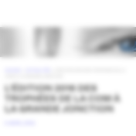
Panneau de gestion des cookies
ACCUEIL
»
ACTUALITÉS
»
L’ÉDITION 2016 DES TROPHÉES DE LA
COM À LA GRANDE JONCTION
L’ÉDITION 2016 DES
TROPHÉES DE LA COM À
LA GRANDE JONCTION
6 AVRIL 2016