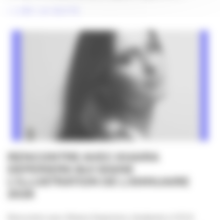
LIRE LA SUITE
RENCONTRE AVEC KHAIRA
DEPERIERS QUI SIGNE
L’ILLUSTRATION DE L’ANNUAIRE
2026
Rencontre avec Khaira Deperiers, étudiante à l'ECV