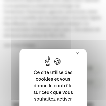
à vos questions ou simplement échanger sur
l’événement. Partenaires, agences, annonceurs, venez
nous voir et profiter de l’occasion pour rencontrer Agnès
Buys Mauleon, co-auteure du guide pratique « La
communication d’entreprise pas à pas ». Une séance de
dédicaces sera prévue de 15h à 17h.
Jean-Yves Antigny
X
Masquer le ba
PARTAGER
Ce site utilise des
cookies et vous
COMMENTER
donne le contrôle
sur ceux que vous
souhaitez activer
VOUS AIMEREZ AUSSI