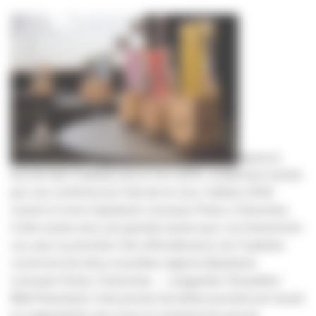
Après le
succès des Trophées de la Com 2015, rondement menés
par nos confrères du Club de la Com, l’édition 2016
revient en terre Aquitaine Limousin Poitou-Charentes.
Cette année sera une grande année pour cet événement
car, pour la première fois officiellement, les Trophées
couvriront les deux nouvelles régions (Aquitaine
Limousin Poitou-Charentes – Languedoc Roussillon
Midi Pyrénées). Cela promet de belles journées de travail
en organisation que nous ne manquerons pas de