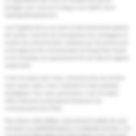
partager avec vous sur le blog ou sur twitter via le
hashtag #tropheescom.
Les Trophées de la com sont un des événements phares
de l’année. Il permet de récompenser les campagnes et
actions de communication réalisées par les annonceurs
et les agences de communication du Grand Sud-Ouest
et de contribuer au rayonnement de nos villes et régions
respectives.
C’est l’occasion pour nous, communicants, de montrer
notre savoir-faire, notre créativité et notre justesse
stratégique. Pour vous, partenaires, c’est l’occasion
d’être associés au plus grand événement de
communicants hors Paris.
Pour lancer cette édition, nous aurons le plaisir de vous
retrouver ce vendredi 8 avril à « La Grande Jonction » où
nous seront disponibles sur notre espace pour répondre