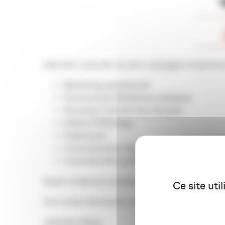
Inscrivez-vous vite et votre campagne remportera 
Marketing opérationnel
Événementiel /Relations publiques
Branding / Identité des marques
Edition / Affichage
Audiovisuel
Communication digitale
Communication globale
Soyez nombreux à participer : c’est la 1ère éditi
Ce site uti
Pour toute information, rendez-vous sur
www.tro
Jérômine Pénet