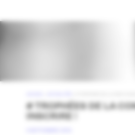
Panneau de gestion des cookies
ACCUEIL
»
ACTUALITÉS
»
# TROPHÉES DE LA COM’ # UN
# TROPHÉES DE LA CO
INSCRIRE !
4 SEPTEMBRE 2015