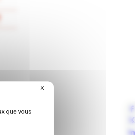
X
Masquer le bandeau des cookies
 régions !
eux que vous
d’inscription.