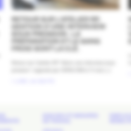
RETOUR SUR L’ATELIER RP,
GESTION D’UNE INTERVIEW
SOUS PRESSION : LA
PRÉPARATION ET LE SANG
FROID SONT LA CLÉ.
L
Retour sur l’atelier RP “Gérer une interview sous
C
pression” organisé par l’APACOM le 11 mai [...]
LIRE LA SUITE
DS
NOS RDV ET GROUPES
EMPLOI 
EMENTS
DE TRAVAIL
MOBILIT