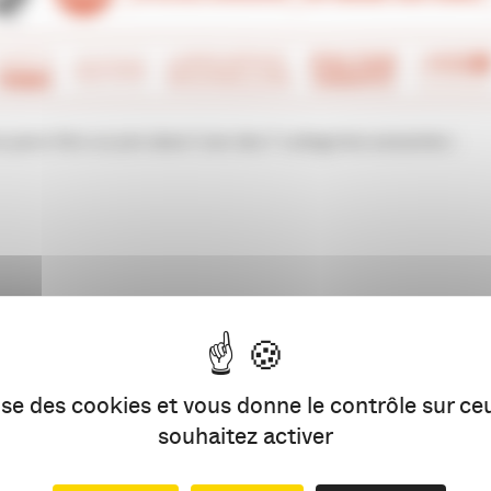
peut-être un prix dans l’une des 7 catégories suivantes :
on des Trophées de la Com’ dans le cadre des nouvelles grandes
lise des cookies et vous donne le contrôle sur c
souhaitez activer
pheesdelacom.so
ou cliquez
ici
pour télécharger votre dossier 