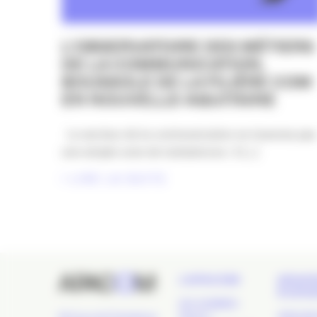
L’OBSERVATOIRE DES MÉTIERS
DE LA COMMUNICATION,
BOUSSOLE DE LA FILIÈRE COM
EN NOUVELLE-AQUITAINE
Le secteur de la communication ne traverse pas
une simple zone de turbulences : il [...]
LIRE LA SUITE
L’APACOM
GRAN
ÉVÉN
QUI SOMMES-