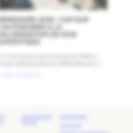
SÉMINAIRE 2026 : CAP SUR
L’AUTONOMIE & LA
VALORISATION DE NOS
EXPERTISES
e 6 mars dernier dans les locaux de l’IRSA, le
onseil d’Administration de l’APACOM s’est [...]
LIRE LA SUITE
ET
REJOIGNEZ-
ANNUAIRE
É
NOUS
LE BLOG