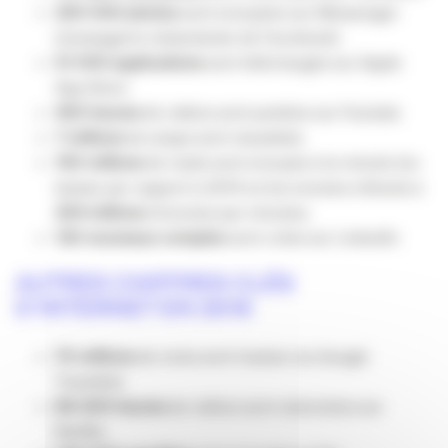
200 000 photos
sont envoyées sur Messenger
(messagerie instantanée de Facebook)
51 000 applications
sont téléchargés sur Apple
App Store
400 heures
de vidéos sont postées sur Youtube
7 millions
de snaps sont visualisés
150 millions
de mails sont envoyés à la minute (en
baisse par rapport à 2014 où les envoies s’élevés à
204 millions
d’envoies par minutes.
120 nouveaux comptes
sont créés sur LinkedIn
AUTRES CHIFFRES CLÉS
D’INTERNET EN 2016
70 millions
de mots sont traduis via Google
Translate
86 000 heures
de vidéos sont visionnées sur
Netflix