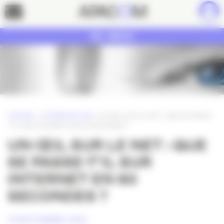
Panneau de gestion des cookies
Contact
MENU
ACCUEIL
»
ETUDES DE CAS
»
UN ŒIL SUR LE NET : QUE SE PASSE-
T’IL SUR INTERNET EN 60 SECONDES ?
UN ŒIL SUR LE NET : QUE
SE PASSE-T’IL SUR
INTERNET EN 60
SECONDES ?
14 SEPTEMBRE 2016