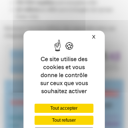
100 000 requêtes
sont envoyées à Siri
3,5 millions
de SMS sont échangés rien qu’aux
Etats-Unis
Retrouvez tous les chiffres clés rassemblés dans une
infographie
X
Masquer le ba
Ce site utilise des
cookies et vous
donne le contrôle
sur ceux que vous
souhaitez activer
Tout accepter
Tout refuser