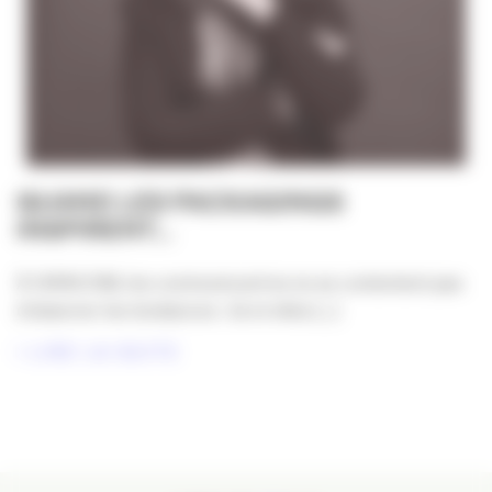
QUAND LES PACKAGINGS
INSPIRENT…
À l’APACOM, les communicant·es ne se contentent pas
d’observer les tendances : ils et elles [...]
LIRE LA SUITE