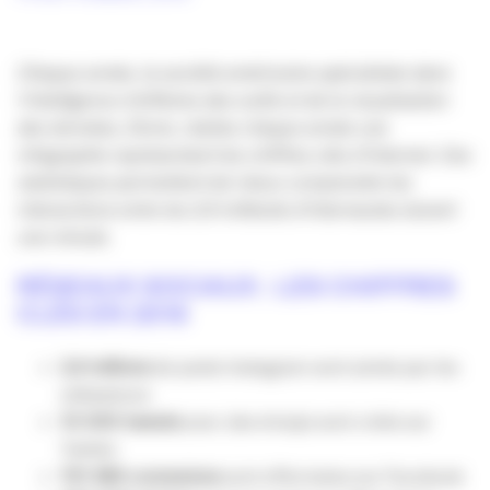
Chaque année, la société américaine spécialisée dans
l’intelligence d’affaires des outils et de la visualisation
des données, Domo, réalise chaque année une
infographie représentant les chiffres clés d’Internet. Ces
statistiques permettent de mieux comprendre les
interactions entre les 3,4 milliards d’internautes durant
une minute.
RÉSEAUX SOCIAUX : LES CHIFFRES
CLÉS EN 2016
2,4 millions
de posts Instagram sont aimés par les
utilisateurs
10 000 tweets
avec des émojis sont créés sur
Twitter
701 389 connexions
sont effectuées sur Facebook