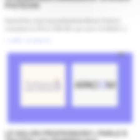
POITEVIN
Aujourd’hui, nous vous présentons Steven Poitevin,
consultant en RP & COM 360, qui ouvre LA SAGA [...]
LIRE LA SUITE
LE SALON PROFESSION’L PARLE À