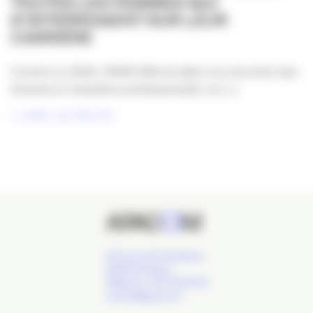
TOUTES LES FEMMES QUI
S’INTERROGENT SUR LEUR
CARRIÈRE
Comme en 2025, l’APACOM est allée à la rencontre des
femmes en transition professionnelle, en [...]
LIRE LA SUITE
24 Cours de l'Intendance,
33000 Bordeaux
Téléphone : 09 77 93 40 32
contact@apacom.fr