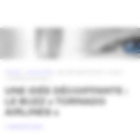
Panneau de gestion des cookies
ACCUEIL
»
ACTUALITÉS
»
UNE IDÉE DÉCOIFFANTE : LE BUZZ
« TORNADO AIRLINES »
UNE IDÉE DÉCOIFFANTE :
LE BUZZ « TORNADO
AIRLINES »
7 JANVIER 2010