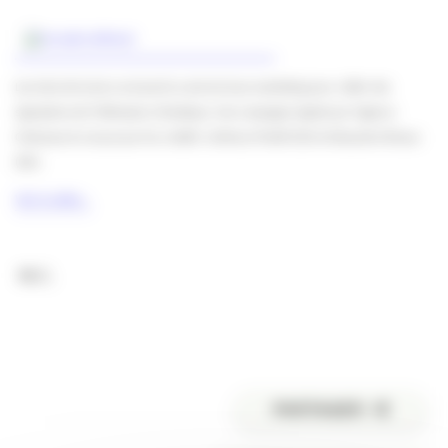
Les Amis de la terre ont joué la carte du buzz marketing pour rallier des
signataires de l’Ultimatum climatique. Une campagne signée par l’agence
Chainsaw et conçue par les créatifs
Anthony Pinelli (CR) et Alexandre Rivaux
(DA).
Voir la vidéo…
M.C.
PARTAGER