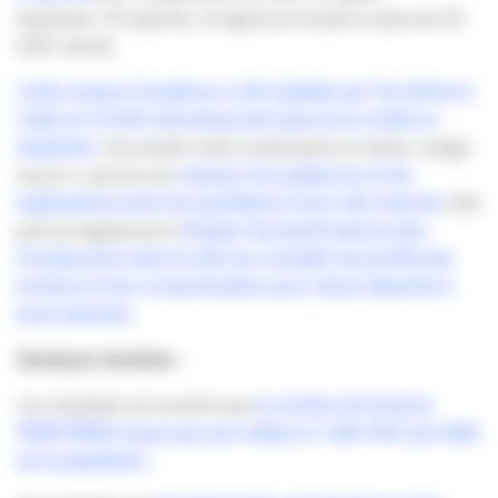
Aquitaine, 75 salariés, 31 agences locales et plus de 20
000 clients.
Cette mesure d’audience a été réalisée par Tns Sofres à
l’aide de 12 500 interviews dont plus de la moitié en
Aquitaine
. Une étude multi-media (print et web) « single
source » permet de
mesurer les audiences et les
duplications entre les quotidiens et leur site Internet
. Elle
permet également d’
évaluer les performances des
formats print web et enfin de connaître les profils des
lecteurs et leur consommation pour mieux répondre à
leurs attentes
.
Quelques résultats :
Les résultats ont montré que
l
e nombre de lecteurs
PRINTWEB moyen par jour s’élève à 1 290 000 soit 36%
de la population.