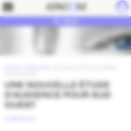
Panneau de gestion des cookies
Contact
MENU
ACCUEIL
»
ACTUALITÉS
»
UNE NOUVELLE ÉTUDE D’AUDIENCE
POUR SUD OUEST
UNE NOUVELLE ÉTUDE
D’AUDIENCE POUR SUD
OUEST
15 MARS 2011