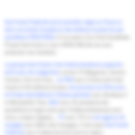
Sud Ouest Publicité est la première régie en France à
faire une étude d’audience des éditions locales de ses
quotidiens PRINTWEB
. A l’occasion d’un Petit Dej’Media
Presse Sud Ouest a reçu l’APACOM afin de nous
présenter ses résultats.
Le groupe Sud Ouest c’est d’abord plusieurs supports
:
print
avec les magazines
comme TV Magazine, Version
Femina, Terre de Vins…,
la PQR
avec 8 titres dont Sud
Ouest et 40 éditions locales,
les journaux du 7ème jour
,
la Presse Quotidienne Urbaine gratuite
avec Bordeaux 7
et Montpellier Plus,
Web
avec les pendants des
quotidiens en ligne ainsi que
11 sites d’annonces
auto,
immo, emploi, légales…,
TV
avec TV7 et
une agence de
voyages
avec Midi Libre Voyages. C’est aussi
Sud Ouest
Publicité
avec 8 départements dont la région