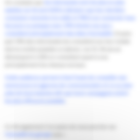
On constate que
les internautes sont de plus en plus
assidus car ils sont 60% à déclarer que leur dernière
connexion remonte à la veille et 78% à se connecter tous
les jours ou presque avec 37% d’entre eux qui y
consultent principalement des sites d’actualité.
D’autre
part 14% des interviewés les consultent sur leur mobile
dont la moitié possède un Iphone. Les 15-34 ans se
démarquent à 33% en consultant quant à eux
principalement les réseaux sociaux.
Cette audience permet à Sud Ouest de conseiller ses
annonceurs et agences de communication et ce au plus
près de leurs besoins afin que leurs campagnes soient
les plus efficaces possible.
Ce fût également l’occasion de nous pencher sur
l’actualité du groupe
avec :