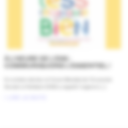
À L’HEURE DE L’ESS :
COMMUNIQUONS L’ESSENTIEL !
En octobre dernier, le Forum Mondial de l’Economie
Sociale et Solidaire (ESS) a rappelé l’urgence [...]
LIRE LA SUITE