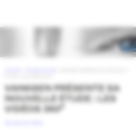
Panneau de gestion des cookies
ACCUEIL
»
ETUDES DE CAS
»
VANKSEN PRÉSENTE SA NOUVELLE
ÉTUDE : LES VIDÉOS 360°
VANKSEN PRÉSENTE SA
NOUVELLE ÉTUDE : LES
VIDÉOS 360°
28 JUILLET 2016