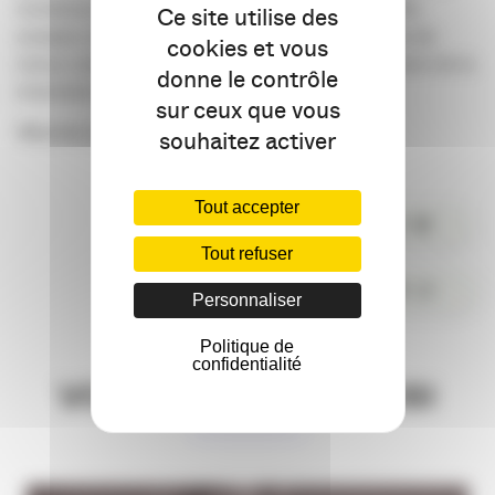
nombreux exemples décryptés par l’agence, cette
Ce site utilise des
analyse complète du phénomène vous permettra de
cookies et vous
mieux comprendre les enjeux, les usages et l’avenir de la
donne le contrôle
révolution qui est en mouvement.
sur ceux que vous
Maxime Lavandier
souhaitez activer
Tout accepter
PARTAGER
Tout refuser
COMMENTER
Personnaliser
Politique de
confidentialité
VOUS AIMEREZ AUSSI