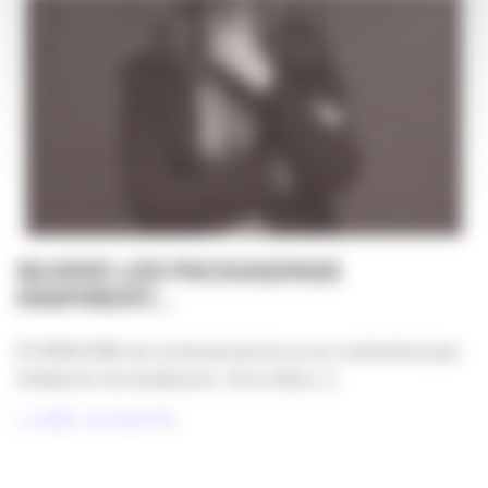
QUAND LES PACKAGINGS
INSPIRENT…
À l’APACOM, les communicant·es ne se contentent pas
d’observer les tendances : ils et elles [...]
LIRE LA SUITE