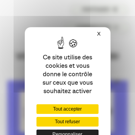
PARTAGER
COMMENTER
X
Masquer le ba
VOUS AIMEREZ AUSSI
Ce site utilise des
cookies et vous
donne le contrôle
sur ceux que vous
souhaitez activer
Tout accepter
Tout refuser
Personnaliser