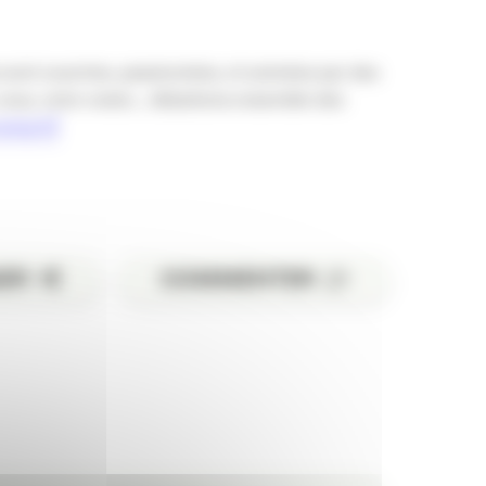
 sont ouvertes, passionnées, et animées par des
, vous, votre voisin… débattons ensemble des
camp.fr/
ER
COMMENTER