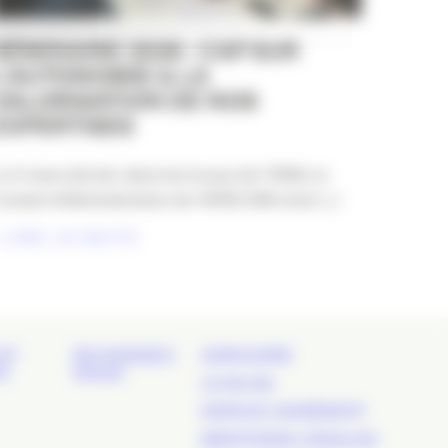
SÉMINAIRE 2026 : CAP SUR
L’AUTONOMIE & LA
VALORISATION DE NOS
EXPERTISES
e 6 mars dernier dans les locaux de l’IRSA, le
onseil d’Administration de l’APACOM s’est [...]
LIRE LA SUITE
ET
REJOIGNEZ-
ANNUAIRE
É
NOUS
LE BLOG
ESPACE ADHÉRENT
MENTIONS LÉGALES