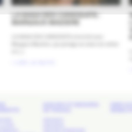
LA SAGA DES CANDIDATS :
MARGAUX MAZIERE
LA SAGA DES CANDIDATS s’enrichit avec
Margaux Maizière, qui partage sa vision du métier
et [...]
L
C
LIRE LA SUITE
DS
NOS RDV ET GROUPES
EMPLOI 
EMENTS
DE TRAVAIL
MOBILIT
 SHOW
APACOM 47
LA COM’
APACOM 64
S RÉSEAUX
APACOM CONNEXIONS