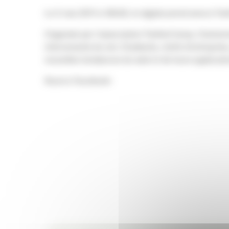
Le 5 mai 2011 à 18h30, le digital prend sens à 
Organisé par l’association TwitterCamp, l’événem
intervenants du net. Etudiants, chefs d’entrepris
nouvelles tendances du web et de leurs applicatio
Source Facebook-