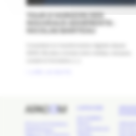
TOUR D’HORIZON DES
NOUVEAUX ADHÉRENTS :
NICOLAS BARITEAU
Consultant en transformation digitale depuis
2009, Nicolas a évolué entre médias, marques,
conseil et formation, [...]
LIRE LA SUITE
L’APACOM
GRAN
ÉVÉN
QUI SOMMES-
NOUS ?
APACOM
24 Cours de l'Intendance,
LES GROUPES DE
NUIT DE 
33000 Bordeaux
TRAVAIL
NUIT DE
Téléphone : 09 77 93 40 32