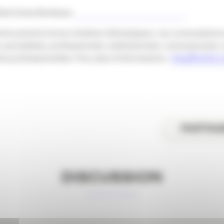
TwitterCamp Bordeaux.
ent prend la forme d’ateliers thématiques. Les conversations
e, journalistes, professionnels, institutionnels, communicants
ns professionnelles. Pour plus d’informations :
http://twitter
PARTAG
DISCUSSION