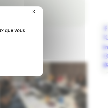
X
Masquer le bandeau des cookies
p 😉
eux que vous