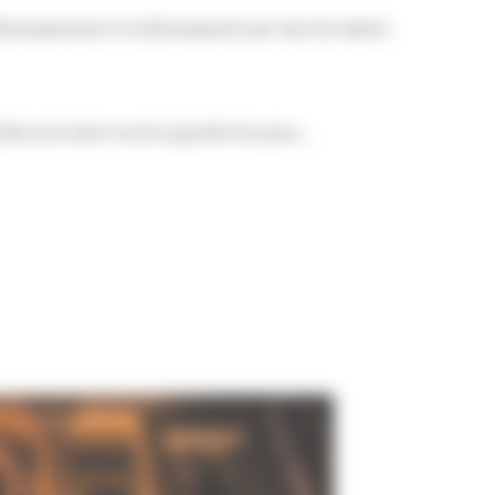
thousiasmant et enthousiasmé par tant de talent.
 discours alors ouvrez grands les yeux…