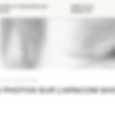
 RDV ET GROUPES DE
EMPLOI ET
VAIL
MOBILITÉ
S SUR L’APACOM SHOW
 PHOTOS SUR L’APACOM S