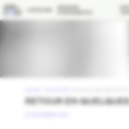
Panneau de gestion des cookies
GRANDS
NOS
L’APACOM
ÉVÉNEMENTS
TRA
ACCUEIL
»
ACTUALITÉS
»
RETOUR EN QUELQUES PHOTO
RETOUR EN QUELQUES
31 DÉCEMBRE 2015