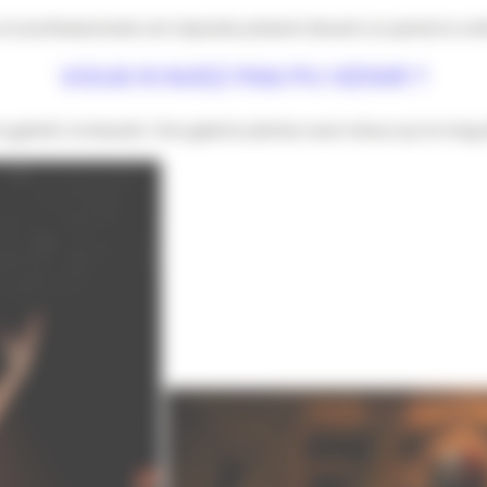
et professionnels ont répondu présent devant un parterre en
VOUS N’AVEZ PAS PU VENIR ?
 gaieté, la beauté. Une galerie photos vaut mieux qu’un long