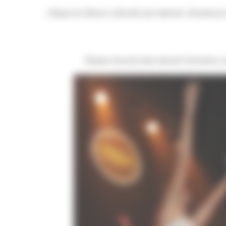
L’Apacom Show a dévoilé ses talents ! Amateurs 
Restez bouche bée devant l’émotion, la