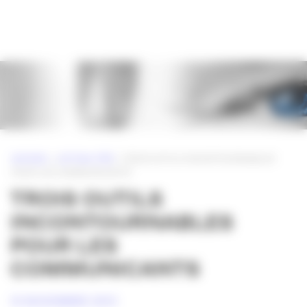
Panneau de gestion des cookies
ACCUEIL
»
ACTUALITÉS
»
TROIS OUTILS INCONTOURNABLES
POUR LES COMMUNICANTS
TROIS OUTILS
INCONTOURNABLES
POUR LES
COMMUNICANTS
15 NOVEMBRE 2013