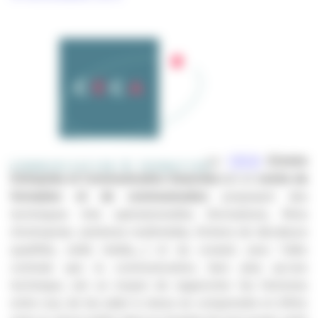
Le
CECA
(Centre
Entreprise et Communication Avancée)
est un
centre de
formation et de communication
proposant des
techniques très opérationnelles (formations, films
d’entreprise, solutions multimédia, fichiers de décideurs
qualifiés, veille média,…) et du conseil, avec l’idée
centrale que la communication, bien plus qu’une
technique, est un moyen de rapprocher les Hommes
entre eux, de les aider à mieux se comprendre et d’être