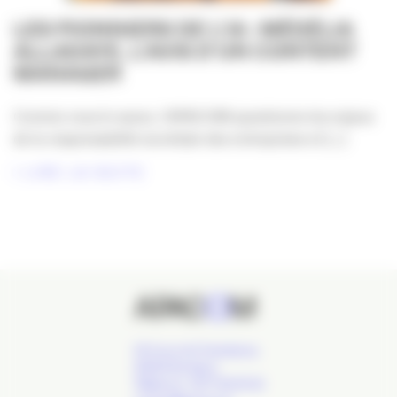
LES PIONNIERS DE L’IA : MÉDÉLIA
ALLADAYE, L’AVIS D’UN CONTENT
MANAGER
Comme vous le savez, l’APACOM questionne les enjeux
de la responsabilité sociétale des entreprises et [...]
LIRE LA SUITE
24 Cours de l'Intendance,
33000 Bordeaux
Téléphone : 09 77 93 40 32