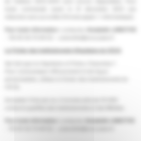
de l’édition 2013-2014 sont encore disponibles. Pour
toute commande avant le 31 décembre 2013 une
réduction sera accordée (Format papier + informatique).
Pour toute information :
contactez
Annabelle LAMOTHE
– Tél 05 56 70 84 02 – a.lamothe@ceca.asso.fr
Le Fichier des Institutionnels d’Aquitaine du CECA
Qui fait quoi en Aquitaine et Poitou-Charentes ?
Pour communiquer efficacement et de façon
personnalisée, utilisez le fichier des Institutionnels du
CECA.
Actualisé 3 fois par an, il recense près de 10 000
contacts qualifiés des Institutionnels et des Médias.
Pour toute information :
contactez
Annabelle LAMOTHE
– Tél 05 56 70 84 02 – a.lamothe@ceca.asso.fr