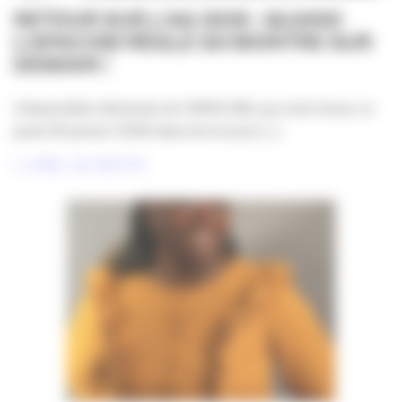
RETOUR SUR L’AG 2025 : QUAND
L’APACOM RÈGLE SA MONTRE SUR
DEMAIN !
L’Assemblée Générale de l’APACOM, qui s’est tenue ce
jeudi 29 janvier 2026 dans les locaux [...]
LIRE LA SUITE