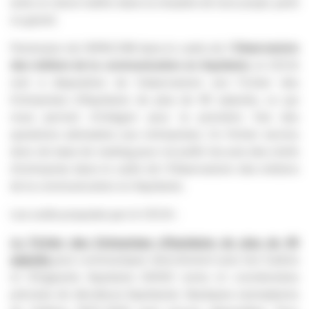
ainsi un atout maître dans la réussite de tout projet, petit
ou grand.
Partenaire de l’APACOM dans le cadre de l’
Observatoire
des métiers de la communication en Aquitaine
, le CECA
met à disposition de l’observatoire son Fichier des
Entreprises d’Aquitaine de plus de 49 salariés, ce qui
nous permet d’intégrer pour la première fois des
questions adressées aux entreprises. Ce fichier servira
donc de base de mailing pour recueillir les avis des chefs
d’entreprise dans le cadre de l’Observatoire des métiers
de la communication en Aquitaine.
Les outils proposés par le CECA :
Le Fichier des Entreprises d’Aquitaine de plus de 49
salariés
pour communiquer directement avec les Cadres
et Dirigeants Aquitains (5000 noms et coordonnées
précises de décideurs Aquitains). Quelques exemplaires