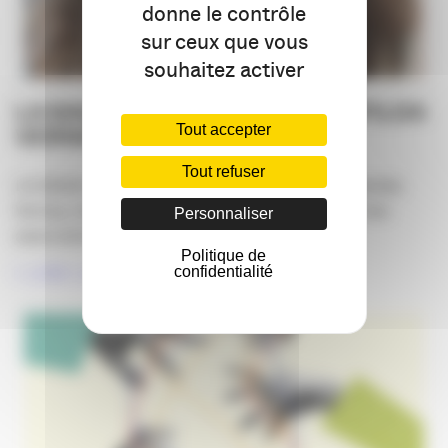
donne le contrôle
sur ceux que vous
souhaitez activer
LA SAGA DES CANDIDATS : MATILDA
Tout accepter
VERNEY
Tout refuser
LA SAGA DES CANDIDATS se poursuit avec Matilda
Verney, responsable communication au service des
Personnaliser
associations, [...]
Politique de
LIRE LA SUITE
confidentialité