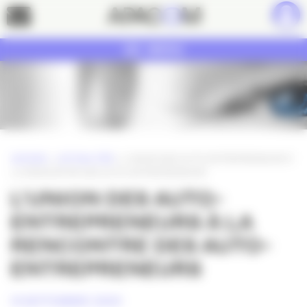
Panneau de gestion des cookies
Contact
MENU
ACCUEIL
»
ACTUALITÉS
»
L’UNION DES AUTO-ENTREPRENEURS À
LA RENCONTRE DES AUTO-ENTREPRENEURS
L’UNION DES AUTO-
ENTREPRENEURS À LA
RENCONTRE DES AUTO-
ENTREPRENEURS
14 SEPTEMBRE 2009