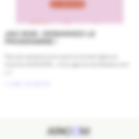
JAO 2026 : DEMANDEZ LE
PROGRAMME !
Plus que quelques jours avant la Journée Agences
Ouvertes #JAO2026… et les agences bordelaises sont
[...]
LIRE LA SUITE