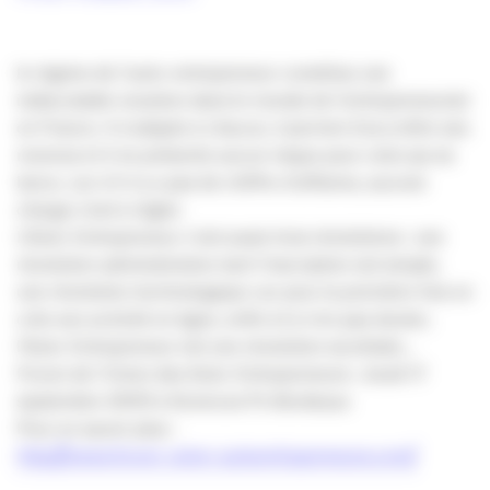
le régime de l’auto-entrepreneur constitue une
indiscutable novation dans le monde de l’entrepreneuriat
en France. Il s’adapte à chacun, il permet d’accroître ses
revenus et il ne présente aucun risque pour celui qui se
lance, car s’il n’y a pas de chiffre d’affaires, aucune
charge n’est à régler.
L’Auto-Entrepreneur c’est aussi trois révolutions : une
révolution administrative tant l’inscription est simple,
une révolution technologique car pour la première fois on
crée son activité en ligne, enfin et à n’en pas douter,
l’Auto-Entrepreneur est une révolution sociétale…
Forum de l’Union des Auto-Entrepreneurs : Jeudi 17
septembre 2009 à Sciences Po Bordeaux
Pour en savoir plus :
http://www.forum-union-autoentrepreneurs.com/