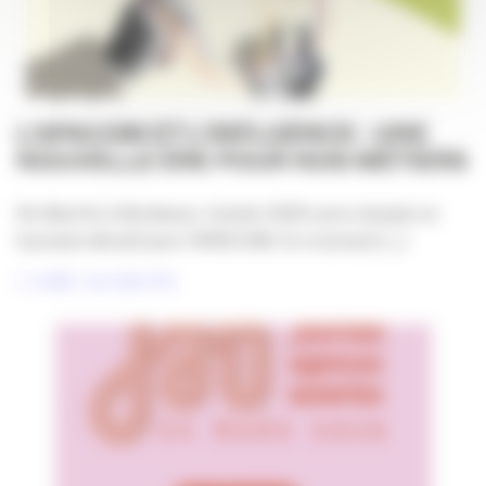
L’APACOM ET L’INFLUENCE : UNE
NOUVELLE ÈRE POUR NOS MÉTIERS
De Biarritz à Bordeaux, l’année 2025 aura marqué un
tournant décisif pour l’APACOM. En s’ouvrant [...]
LIRE LA SUITE