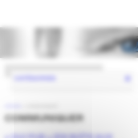
Panneau de gestion des cookies
CATÉGORIES
ACCUEIL
»
COMMUNIQUER
COMMUNIQUER
« OUI PUB » [EN BOÎTE AUX