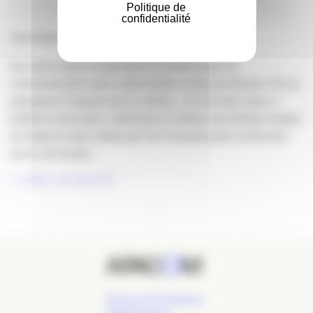
Politique de
confidentialité
14/11/2022 |
De réels sujets existentiels se posent pour la
communication des collectivités et des territoires ! Et un
paradoxe s'impose de lui-même... Et si le bon vieux «
bulletin municipal » distribué en boîtes aux lettres restait
le média le plus utilisé par les Français pour s’informer
sur la vie locale…
LIRE LA SUITE
24 Cours de l'Intendance,
33000 Bordeaux