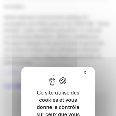
15/10/2021 |
Edition spéciale Communication publique En
prolongation des #10joursdecom de l’APACOM. Parole
politique : quelle crédibilité aujourd’hui ? Le rôle des
communicants Abstention, défiance, indifférence…
Pourquoi le dialogue entre gouvernants et gouvernés,
entre élus et citoyens, entre politiques et électeurs
fonctionne-t-il mal ? Venez assister et participer au
débat proposé…
LIRE LA SUITE
X
Masquer le ba
LE GROWTH HACKING
Ce site utilise des
cookies et vous
donne le contrôle
sur ceux que vous