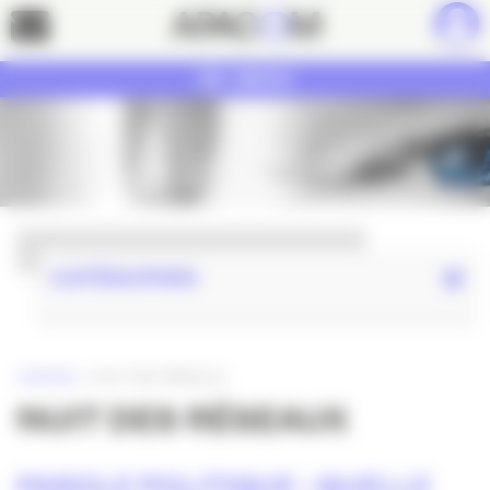
Panneau de gestion des cookies
Contact
MENU
CATÉGORIES
ACCUEIL
»
NUIT DES RÉSEAUX
NUIT DES RÉSEAUX
PAROLE POLITIQUE : QUELLE