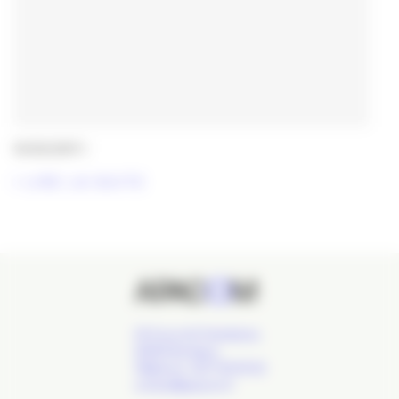
10/02/2017 |
LIRE LA SUITE
24 Cours de l'Intendance,
33000 Bordeaux
Téléphone : 09 77 93 40 32
contact@apacom.fr