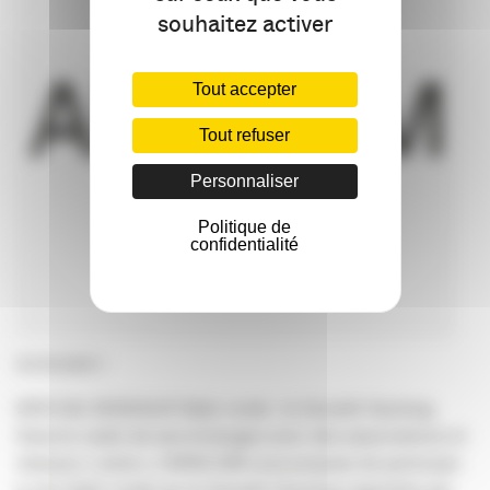
souhaitez activer
Tout accepter
Tout refuser
Personnaliser
Politique de
confidentialité
15/10/2021 |
SPECIAL RESEAUX Table ronde : le Growth Hacking
Dans le cadre de ses échanges avec des associations et
réseaux « amis », l’APACOM vous propose de participer