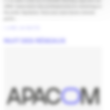
à une table ronde sur le Growth Hacking organisée par
2AM, l’association des professionnels du marketing en
Nouvelle-Aquitaine. Vous avez sans doute entendu
parler…
LIRE LA SUITE
NUIT DES RÉSEAUX